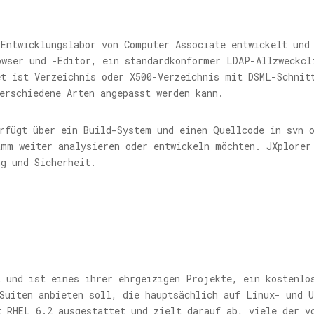
-Entwicklungslabor von Computer Associate entwickelt und
owser und -Editor, ein standardkonformer LDAP-Allzweckcl
et ist Verzeichnis oder X500-Verzeichnis mit DSML-Schnit
erschiedene Arten angepasst werden kann.
rfügt über ein Build-System und einen Quellcode in svn 
amm weiter analysieren oder entwickeln möchten. JXplorer
ng und Sicherheit.
t und ist eines ihrer ehrgeizigen Projekte, ein kostenlo
Suiten anbieten soll, die hauptsächlich auf Linux- und 
t RHEL 6.2 ausgestattet und zielt darauf ab, viele der v