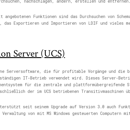
rchsuchen, nachschlagen, ändern, erstellen und entfernen
kt angebotenen Funktionen sind das Durchsuchen von Schem
s, das Exportieren und Importieren von LDIF und vieles m
ion Server (UCS)
ne Serversoftware, die für profitable Vorgänge und die b
ständigen IT-Betrieb verwendet wird. Dieses Server-Betr
mentsystem für die zentrale und plattformübergreifende S
nschließlich der im UCS betriebenen Transitivmaschinen ü
terstützt seit seinem Upgrade auf Version 3.0 auch Funk
e Verwaltung von mit MS Windows gesteuerten Computern mi
.