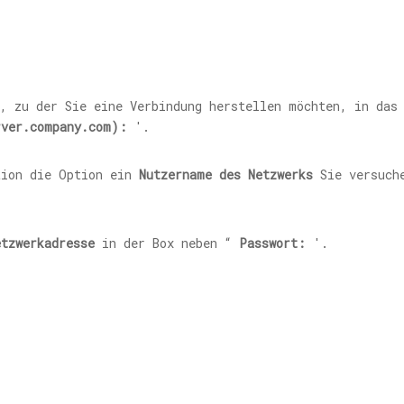
e, zu der Sie eine Verbindung herstellen möchten, in da
rver.company.com
):
'.
tion die Option ein
Nutzername
des Netzwerks
Sie versuch
etzwerkadresse
in der Box neben “
Passwort:
'.