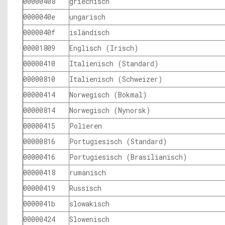
00000408
griechisch
0000040e
ungarisch
0000040f
isländisch
00001809
Englisch (Irisch)
00000410
Italienisch (Standard)
00000810
Italienisch (Schweizer)
00000414
Norwegisch (Bokmal)
00000814
Norwegisch (Nynorsk)
00000415
Polieren
00000816
Portugiesisch (Standard)
00000416
Portugiesisch (Brasilianisch)
00000418
rumänisch
00000419
Russisch
0000041b
slowakisch
00000424
Slowenisch