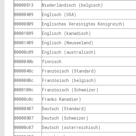
00000813
Niederländisch (belgisch)
00000409
Englisch (USA)
00000809
Englisches Vereinigtes Königreich)
00001009
Englisch (kanadisch)
00001409
Englisch (Neuseeland)
00000c09
Englisch (australisch)
0000040b
finnisch
0000040c
Französisch (Standard)
0000080c
Französisch (belgisch)
0000100c
Französisch (Schweizer)
00000c0c
Franko Kanadier)
00000407
Deutsch (Standard)
00000807
Deutsch (Schweizer)
00000c07
Deutsch (österreichisch)