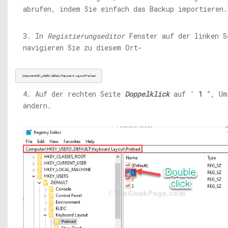
abrufen, indem Sie einfach das Backup importieren.
3. In
Registierungseditor
Fenster auf der linken S
navigieren Sie zu diesem Ort-
ComputerHKEY_USERS.DEFAULTKeyboard LayoutPreload
4. Auf der rechten Seite
Doppelklick
auf '
1
”, Um
ändern.