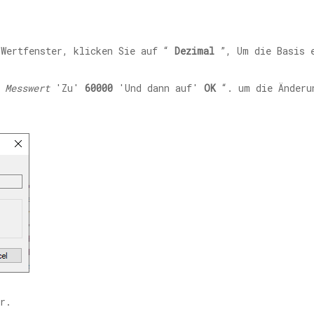
Wertfenster, klicken Sie auf “
Dezimal
”, Um die Basis e
„
Messwert
'Zu'
60000
'Und dann auf'
OK
“. um die Änderu
r.