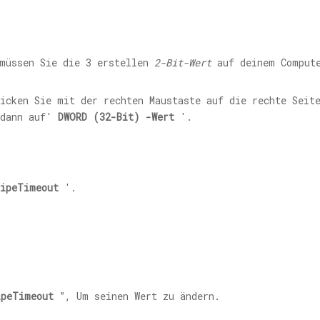
 müssen Sie die 3 erstellen
2-Bit-Wert
auf deinem Comput
licken Sie mit der rechten Maustaste auf die rechte Sei
dann auf'
DWORD (32-Bit) -Wert
'.
PipeTimeout
'.
ipeTimeout
”, Um seinen Wert zu ändern.