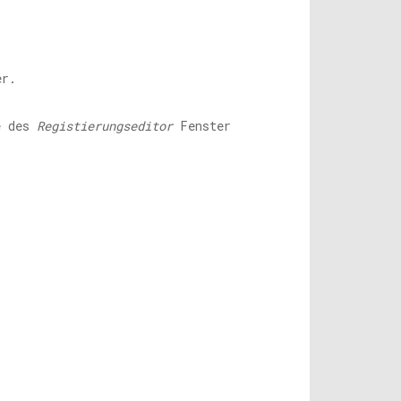
er.
te des
Registierungseditor
Fenster