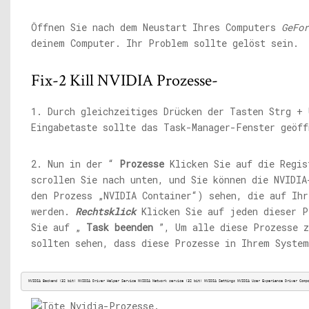
Öffnen Sie nach dem Neustart Ihres Computers
GeFor
deinem Computer. Ihr Problem sollte gelöst sein.
Fix-2 Kill NVIDIA Prozesse-
1. Durch gleichzeitiges Drücken der Tasten Strg +
Eingabetaste sollte das Task-Manager-Fenster geöff
2. Nun in der “
Prozesse
Klicken Sie auf die Regis
scrollen Sie nach unten, und Sie können die NVIDIA
den Prozess „NVIDIA Container“) sehen, die auf Ihr
werden.
Rechtsklick
Klicken Sie auf jeden dieser P
Sie auf „
Task beenden
”, Um alle diese Prozesse z
sollten sehen, dass diese Prozesse in Ihrem System
NVIDIA Backend (32 bit) NVIDIA Driver Helper Service NVIDIA Network service (32 bit) NVIDIA Settings NVIDIA User Experience Driver Comp