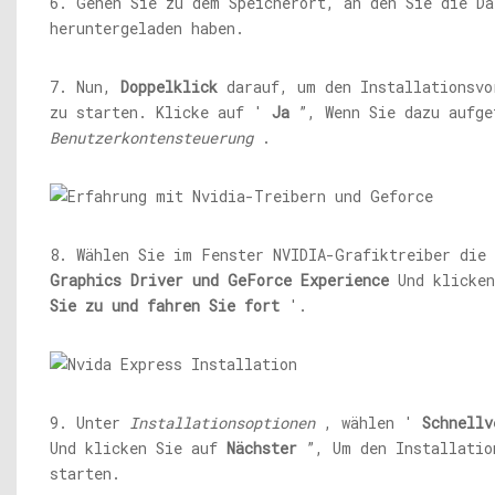
6. Gehen Sie zu dem Speicherort, an den Sie die Da
heruntergeladen haben.
7. Nun,
Doppelklick
darauf, um den Installationsvo
zu starten. Klicke auf '
Ja
”, Wenn Sie dazu aufge
Benutzerkontensteuerung
.
8. Wählen Sie im Fenster NVIDIA-Grafiktreiber die
Graphics Driver und GeForce Experience
Und klicke
Sie zu und fahren Sie fort
'.
9. Unter
Installationsoptionen
, wählen '
Schnellv
Und klicken Sie auf
Nächster
”, Um den Installatio
starten.