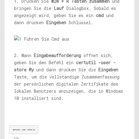
1. Drücken Sie
WIN + R Tasten zusammen
und
bringen Sie die
Lauf
Dialogbox. Sobald es
angezeigt wird, geben Sie es ein
cmd
und
dann drücken
Eingeben
Schlüssel.
2. Wann
Eingabeaufforderung
öffnet sich,
geben Sie den Befehl ein
certutil -user -
store My
und dann drücken Sie die
Eingeben
Taste, um die vollständige Zusammenfassung
der persönlichen digitalen Zertifikate des
lokalen Benutzers anzuzeigen, die in Windows
10 installiert sind.
certutil -user -store My