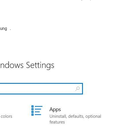
ung
.