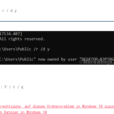
 r / d y
: F / t / q
erechtigung, auf dieses Ordnerproblem in Windows 10 zuzu
n Dateien in Windows 10