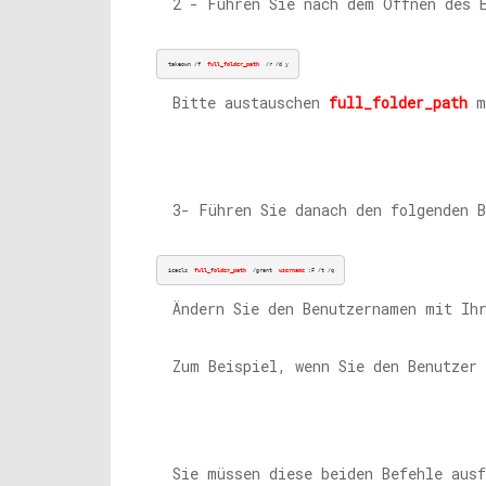
2 - Führen Sie nach dem Öffnen des 
takeown /f  
full_folder_path
  /r /d y
Bitte austauschen
full_folder_path
mi
3- Führen Sie danach den folgenden B
icacls  
full_folder_path
  /grant 
username
:F /t /q
Ändern Sie den Benutzernamen mit Ih
Zum Beispiel, wenn Sie den Benutzer
Sie müssen diese beiden Befehle ausf