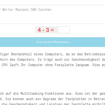
Eine Antwort Bekommen
htiger Bestandteil eines Computers, da es das Betriebssy
ehirn des Computers. Es trägt auch zur Geschwindigkeit d
n CPU läuft Ihr Computer ohne Festplatte langsam. Dies m
uch auf die Multitasking-Funktionen aus. Dies ist der ge
d. Sie können auch ein Upgrade der Festplatten in Betra
e die Geschwindigkeit und Leistung der Festplatte mithil