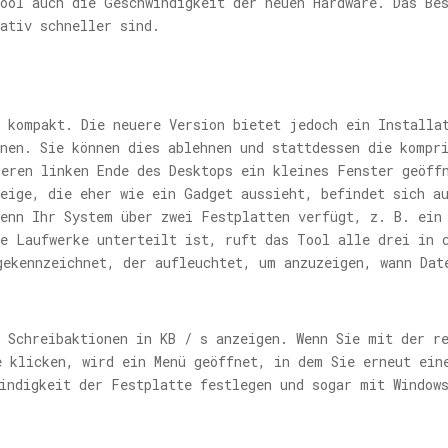
ool auch die Geschwindigkeit der neuen Hardware. Das Be
ativ schneller sind.
t kompakt. Die neuere Version bietet jedoch ein Installa
nen. Sie können dies ablehnen und stattdessen die kompr
eren linken Ende des Desktops ein kleines Fenster geöff
eige, die eher wie ein Gadget aussieht, befindet sich a
enn Ihr System über zwei Festplatten verfügt, z. B. ein
e Laufwerke unterteilt ist, ruft das Tool alle drei in 
gekennzeichnet, der aufleuchtet, um anzuzeigen, wann Dat
 Schreibaktionen in KB / s anzeigen. Wenn Sie mit der r
e klicken, wird ein Menü geöffnet, in dem Sie erneut ein
indigkeit der Festplatte festlegen und sogar mit Window