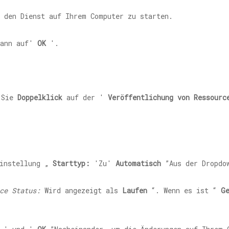
 den Dienst auf Ihrem Computer zu starten.
ann auf'
OK
'.
n Sie
Doppelklick
auf der '
Veröffentlichung von Ressourc
Einstellung „
Starttyp:
'Zu'
Automatisch
”Aus der Dropdo
ce Status:
Wird angezeigt als
Laufen
“. Wenn es ist “
G