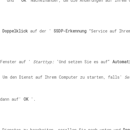
' und '
OK
”Nacheinander, um die Änderungen auf Ihrem 
,
Doppelklick
auf der '
SSDP-Erkennung
”Service auf Ihre
 Fenster auf '
Starttyp:
‘Und setzen Sie es auf“
Automat
 Um den Dienst auf Ihrem Computer zu starten, falls'
Se
dann auf'
OK
'.
n Dienstes zu bearbeiten, scrollen Sie nach unten und
Dop