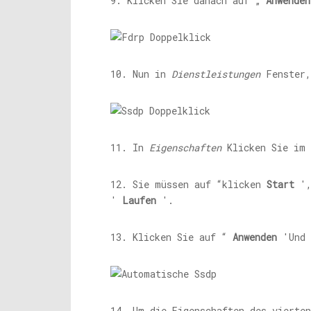
9. Klicken Sie danach auf „
Anwenden
10. Nun in
Dienstleistungen
Fenster
11. In
Eigenschaften
Klicken Sie im
12. Sie müssen auf “klicken
Start
',
'
Laufen
'.
13. Klicken Sie auf “
Anwenden
'Und 
14. Um die Eigenschaften des vierte