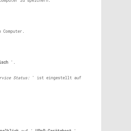
Computer zu speichern.
m Computer.
isch
'.
rvice Status:
' ist eingestellt auf
pelklick
auf '
UPnP-Gerätehost
'