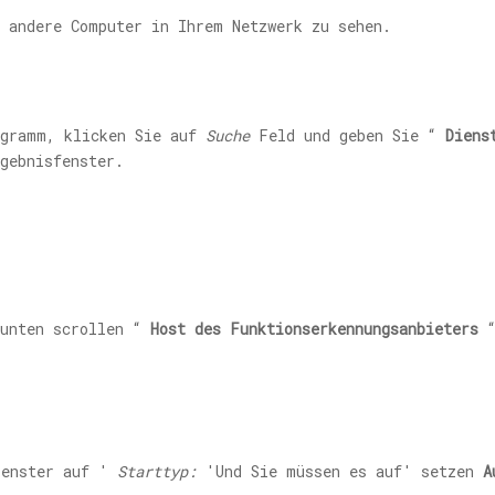
m andere Computer in Ihrem Netzwerk zu sehen.
gramm, klicken Sie auf
Suche
Feld und geben Sie “
Diens
gebnisfenster.
unten scrollen “
Host des Funktionserkennungsanbieters
“
Fenster auf '
Starttyp:
'Und Sie müssen es auf' setzen
A