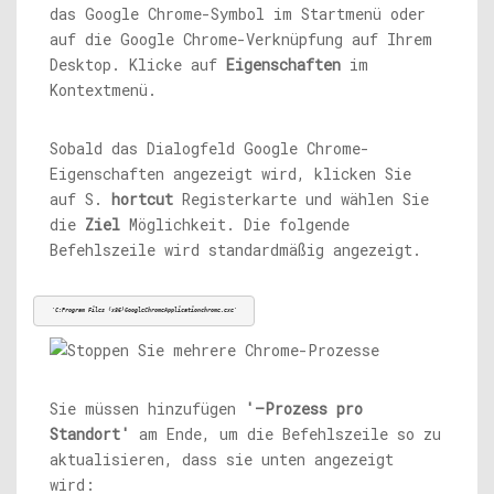
das Google Chrome-Symbol im Startmenü oder
auf die Google Chrome-Verknüpfung auf Ihrem
Desktop. Klicke auf
Eigenschaften
im
Kontextmenü.
Sobald das Dialogfeld Google Chrome-
Eigenschaften angezeigt wird, klicken Sie
auf S.
hortcut
Registerkarte und wählen Sie
die
Ziel
Möglichkeit. Die folgende
Befehlszeile wird standardmäßig angezeigt.
'C:Program Files (x86)
GoogleChromeApplicationchrome.exe
'
Sie müssen hinzufügen
'–Prozess pro
Standort'
am Ende, um die Befehlszeile so zu
aktualisieren, dass sie unten angezeigt
wird: