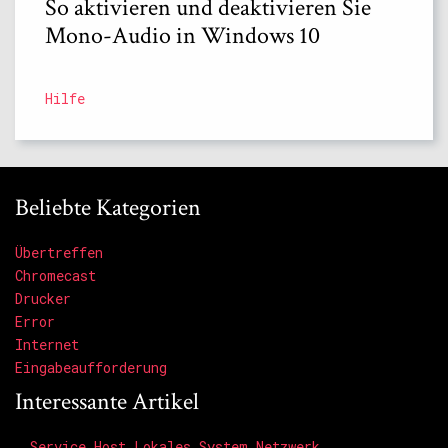
So aktivieren und deaktivieren Sie
Mono-Audio in Windows 10
Hilfe
Beliebte Kategorien
Übertreffen
Chromecast
Drucker
Error
Internet
Eingabeaufforderung
Interessante Artikel
Service Host Lokales System Netzwerk