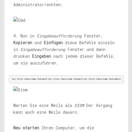
Administratorrechten.
4. Nun in
Eingabeaufforderung
Fenster,
Kopieren
und
Einfügen
diese Befehle einzeln
in
Eingabeaufforderung
Fenster und dann
drücken
Eingeben
nach jedem dieser Befehle,
um sie auszuführen.
Dism /Online /Cleanup-Image /CheckHealth Dism /Online /Cleanup-Image /ScanHealth Dism /Online /Cleanup-Image /RestoreHealth
Warten Sie eine Weile als
DISM
Der Vorgang
kann auch eine Weile dauern.
Neu starten
Ihren Computer, um die