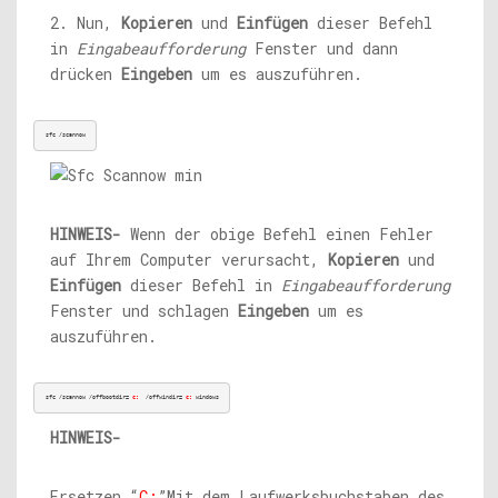
2. Nun,
Kopieren
und
Einfügen
dieser Befehl
in
Eingabeaufforderung
Fenster und dann
drücken
Eingeben
um es auszuführen.
sfc /scannow
HINWEIS-
Wenn der obige Befehl einen Fehler
auf Ihrem Computer verursacht,
Kopieren
und
Einfügen
dieser Befehl in
Eingabeaufforderung
Fenster und schlagen
Eingeben
um es
auszuführen.
sfc /scannow /offbootdir=
c:
 /offwindir= 
c:
 windows
HINWEIS-
Ersetzen “
C:
”Mit dem Laufwerksbuchstaben des