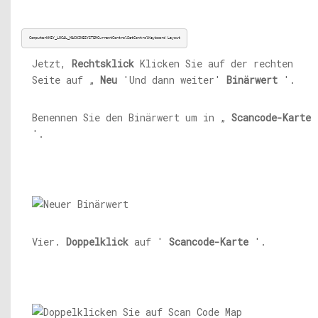
ComputerHKEY_LOCAL_MACHINESYSTEMCurrentControlSetControlKeyboard Layout
Jetzt,
Rechtsklick
Klicken Sie auf der rechten
Seite auf „
Neu
'Und dann weiter'
Binärwert
'.
Benennen Sie den Binärwert um in „
Scancode-Karte
'.
Vier.
Doppelklick
auf '
Scancode-Karte
'.