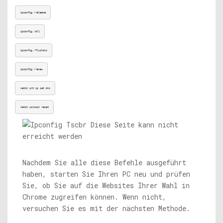
ipconfig /release
ipconfig /all
ipconfig /flushdns
ipconfig /renew
netsh int ip set dns
netsh winsock reset
Nachdem Sie alle diese Befehle ausgeführt
haben, starten Sie Ihren PC neu und prüfen
Sie, ob Sie auf die Websites Ihrer Wahl in
Chrome zugreifen können. Wenn nicht,
versuchen Sie es mit der nächsten Methode.