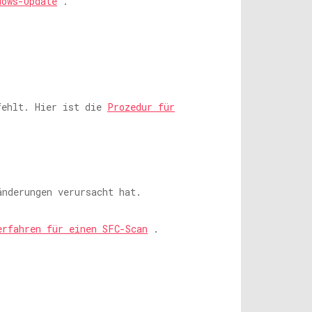
dows-Update
.
 fehlt. Hier ist die
Prozedur für
änderungen verursacht hat.
erfahren für einen SFC-Scan
.